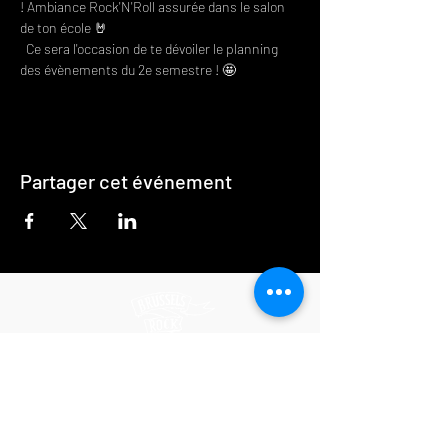
! Ambiance Rock'N'Roll assurée dans le salon 
de ton école 🤘

  Ce sera l'occasion de te dévoiler le planning 
des évènements du 2e semestre ! 🤩
Partager cet événement
Apprends la musique en jouant dans
un groupe!
Contacte-nous et commence à jouer dès le premier jour!