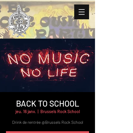
BACK TO SCHOOL
jeu. 16 janv.
  |  
Brussels Rock School
Drink de rentrée @Brussels Rock School