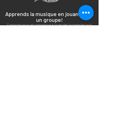
Apprends la musique en jouant dans
un groupe!
Contacte-nous et commence à jouer dès le premier jour!
Adresse
Drohme Park
Ch. de la Hulpe 53A 1180 Uccle
+32 2 335 12 15
Horaires
Lundi - Samedi
10h00 - 22h00
Infos
Politique de confidentialité
Conditions générales de vente