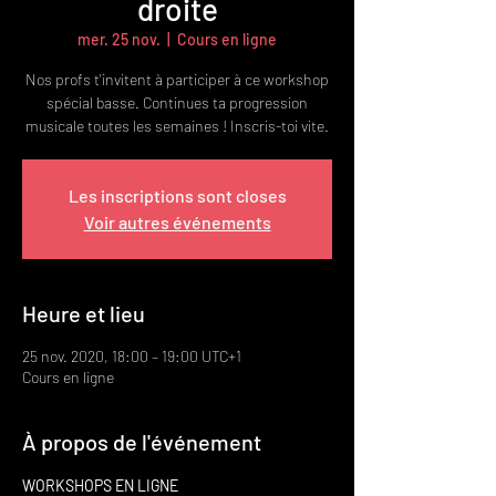
droite
mer. 25 nov.
  |  
Cours en ligne
Nos profs t'invitent à participer à ce workshop
spécial basse. Continues ta progression
musicale toutes les semaines ! Inscris-toi vite.
Les inscriptions sont closes
Voir autres événements
Heure et lieu
25 nov. 2020, 18:00 – 19:00 UTC+1
Cours en ligne
À propos de l'événement
WORKSHOPS EN LIGNE